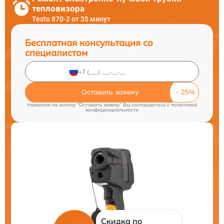
тепловизора
Testo 870-2 от 35 минут
Бесплатная консультация со
специалистом
Оставить заявку
Нажимая на кнопку "Оставить заявку" Вы соглашаетесь c
политикой
конфиденциальности
Скидка по